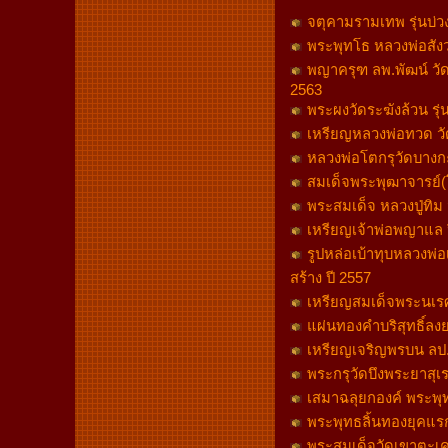
จตุคามรามเทพ รุ่นบ่วงส
พระพุทโธ หลวงพ่อสังวา
พญาครุฑ ลพ.พัฒน์ วัดห
2563
พระผงวัดระฆังล้วน รุ่น
เหรียญหลวงพ่อทวด วัดช
หลวงพ่อโตกรุวัดบางกะ
สมเด็จพระพุฒาจารย์(โต
พระสมเด็จ หลวงปู่ทิม
เหรียญเจ้าพ่อพญาแล ป
รูปหล่อเบ้าทุบหลวงพ่อ
สร้าง ปี 2557
เหรียญสมเด็จพระนเรศ
แผ่นทองคำบริสุทธิ์ลง
เหรียญเจริญพรบน ลป
พระกรุวัดบึงพระยาสุเร
เสมาฉลุยกองค์ พระพุทธ
พระพุทธลิ้นทองยุคแรก
พระสมเด็จวัดเขาตะเคร