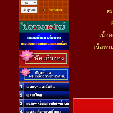
สม
ลืมรหัสผ่าน
พ
เนื้อ
เนื้อหา