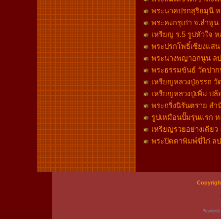
พระนาคปรกสุริยมุนี ห
พระคงกรุเก่า จ.ลำพูน 
เหรียญ ร.5 รูปหัวใจ 
พระปรกโพธิ์เชียงแสน พ
พระนางพญาอกนูน ลป.โต๊
พระธรรมขันธ์ วัดปากน้ำ
เหรียญหลวงปู่อรรถ วัด
เหรียญหลวงปู่เพิ่ม ปล
พระกริ่งนิรันตราย สำน
รูปเหมือนปั๊มรุ่นแรก
เหรียญรวยอย่างเดียว ล
พระปิดตาพิมพ์ขี่ไก่ ล
Copyrigh