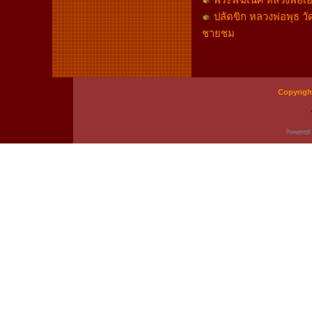
พระพิฆเนศ หลวงพ่อเอิ
ปลัดขิก หลวงพ่อพุธ 
ชายชม
Copyrigh