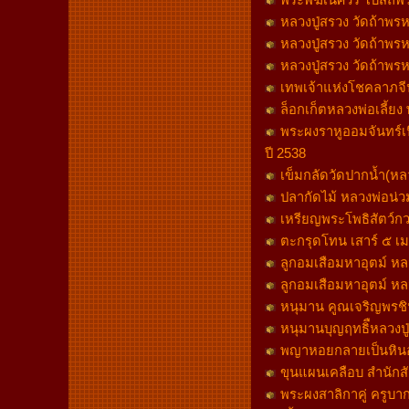
พระพิฆเนศวร โบสถ์พราห
หลวงปู่สรวง วัดถ้าพรห
หลวงปู่สรวง วัดถ้าพรห
หลวงปู่สรวง วัดถ้าพรห
เทพเจ้าแห่งโชคลาภจี
ล็อกเก็ตหลวงพ่อเลี้ยง
พระผงราหูออมจันทร์เ
ปี 2538
เข็มกลัดวัดปากน้ำ(ห
ปลากัดไม้ หลวงพ่อน่วม
เหรียญพระโพธิสัตว์กว
ตะกรุดโทน เสาร์ ๕ 
ลูกอมเสือมหาอุตม์ หลว
ลูกอมเสือมหาอุตม์ หลว
หนุมาน คูณเจริญพรชิ
หนุมานบุญฤทธิืหลวงปู่
พญาหอยกลายเป็นหินอา
ขุนแผนเคลือบ สำนักสั
พระผงสาลิกาคู่ ครูบา