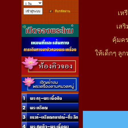
เหร
ลืมรหัสผ่าน
เสร
คุ้มค
ให้เด็กๆ ลู