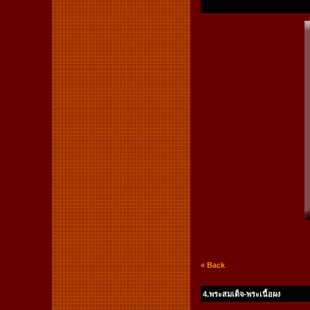
« Back
4.พระสมเด็จ-พระเนื้อผง