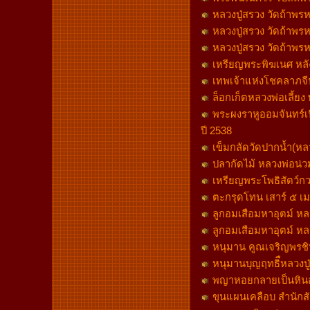
หลวงปู่สรวง วัดถ้าพรห
หลวงปู่สรวง วัดถ้าพรห
หลวงปู่สรวง วัดถ้าพรห
เหรียญพระพิฆเนศ หลั
เทพเจ้าแห่งโชคลาภจี
ล็อกเก็ตหลวงพ่อเลี้ยง
พระผงราหูออมจันทร์เ
ปี 2538
เข็มกลัดวัดปากน้ำ(ห
ปลากัดไม้ หลวงพ่อน่วม
เหรียญพระโพธิสัตว์กว
ตะกรุดโทน เสาร์ ๕ 
ลูกอมเสือมหาอุตม์ หลว
ลูกอมเสือมหาอุตม์ หลว
หนุมาน คูณเจริญพรชิ
หนุมานบุญฤทธิืหลวงปู่
พญาหอยกลายเป็นหินอา
ขุนแผนเคลือบ สำนักสั