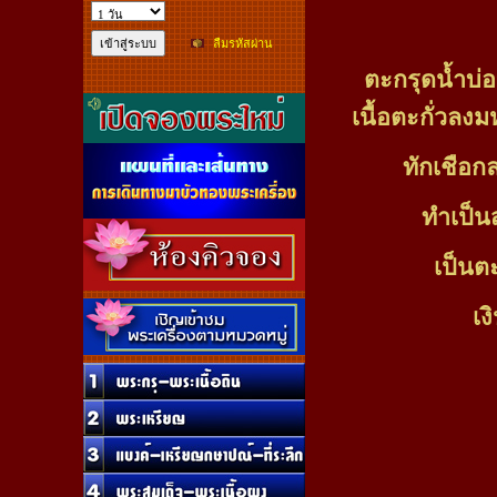
ลืมรหัสผ่าน
ตะกรุดน้ำบ่
เนื้อตะกั่วลงมห
ทักเชือก
ทำเป็น
เป็นต
เง