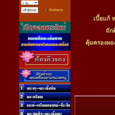
ลืมรหัสผ่าน
เบี้ยแก้
ถัก
คุ้มครองผอ