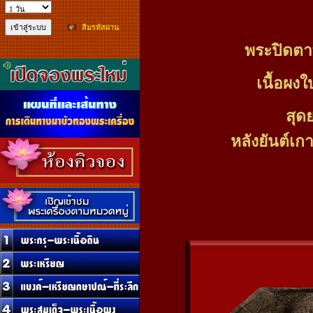
ลืมรหัสผ่าน
พระปิดตาพ
เนื้อผงใ
สุด
หลังยันต์เ