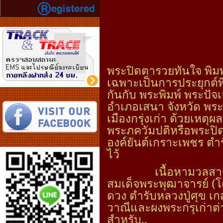
พระปิดตารวยทันใจ พิมพ
เฉพาะเป็นการประยุกต์
กันกับ พระพิมพ์ พระปั
อำเภอเสนา จังหวัด พระน
เมืองกรุ่งเก่า ด้วยเหตุผ
พระภควัมปติหรือพระปิ
องค์ยันต์เกราะเพชร ตำ
ไว้
เนื้อหามวลสาร
สมเด็จพระพุฒาจารย์ (โ
ดวง ตำรับหลวงปู่ศุข 
วาณีและผงพระกรุเก่าต
สำหรับ..