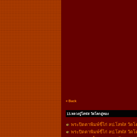
« Back
13.หลวงปู่โสฬส วัดโคกอู่ทอง
พระปิดตาพิมพ์ขี่ไก่ ลป.โสฬส วัด
พระปิดตาพิมพ์ขี่ไก่ ลป.โสฬส วัดโ