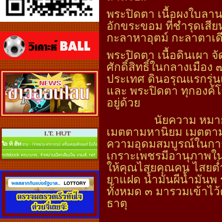
พระปิดตา เนื้อผงใบลา
อักขระขอม ที่ชำรุดเสี
กะลาหาอุตม์ กะลาตาเดี
พระปิดตา เนื้อดินเผา จ
ศักดิ์สิทธิ์ในกลางเมือ
ประเทศ ดินอรุณแรกรุ่น
และ พระปิดตา ทุกองค์
อยู่ด้วย
นัยความ หมา
เมตตามหานิยม เมตตามห
ความอุดมสมบูรณ์ในการท
เกราะเพชรมีอานุภาพในก
ให้คุณไสยคุณคน ไสยต่ำ
ยาแฝด น้ำมันผีน้ำมันพ
ทั้งหมด ๓ มารวมเข้าไว้
ธาตุ