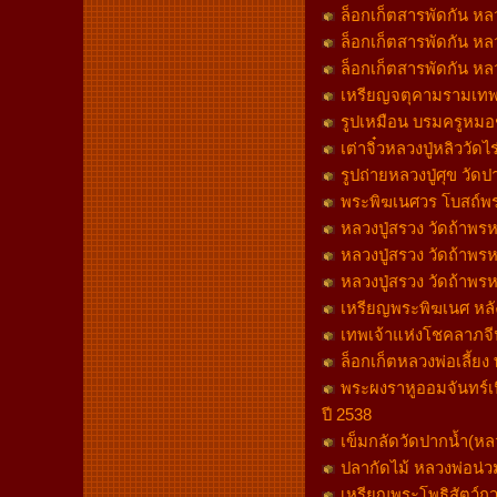
ล็อกเก็ตสารพัดกัน หล
ล็อกเก็ตสารพัดกัน หล
ล็อกเก็ตสารพัดกัน ห
เหรียญจตุคามรามเทพ รุ
รูปเหมือน บรมครูหมอช
เต่าจิ๋วหลวงปู่หลิววั
รูปถ่ายหลวงปู่ศุข วั
พระพิฆเนศวร โบสถ์พราห
หลวงปู่สรวง วัดถ้าพรห
หลวงปู่สรวง วัดถ้าพรห
หลวงปู่สรวง วัดถ้าพรห
เหรียญพระพิฆเนศ หลั
เทพเจ้าแห่งโชคลาภจี
ล็อกเก็ตหลวงพ่อเลี้ยง
พระผงราหูออมจันทร์เ
ปี 2538
เข็มกลัดวัดปากน้ำ(ห
ปลากัดไม้ หลวงพ่อน่วม
เหรียญพระโพธิสัตว์กว