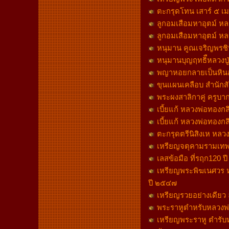
ตะกรุดโทน เสาร์ ๕ 
ลูกอมเสือมหาอุตม์ หลว
ลูกอมเสือมหาอุตม์ หลว
หนุมาน คูณเจริญพรชิ
หนุมานบุญฤทธิืหลวงปู่
พญาหอยกลายเป็นหินอา
ขุนแผนเคลือบ สำนักสั
พระผงสาลิกาคู่ ครูบา
เบี้ยแก้ หลวงพ่อทองกล
เบี้ยแก้ หลวงพ่อทองกล
ตะกรุดตรีนิสิงเห หลวง
เหรียญจตุคามรามเทพ 
เลสข้อมือ ที่รฤก120 ป
เหรียญพระพิฆเนศวร หลว
ปี ๒๕๔๗
เหรียญรวยอย่างเดียว ล
พระราหูตำหรับหลวงพ่
เหรียญพระราหู ตำรับห