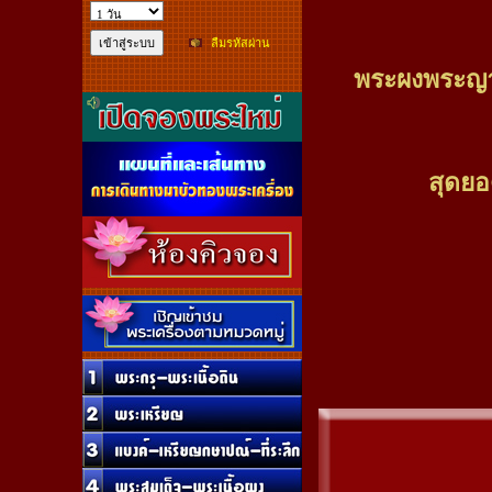
ลืมรหัสผ่าน
พระผงพระญาเ
สุดย