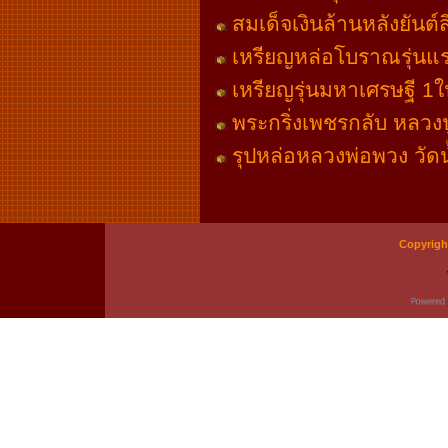
สมเด็จเงินล้านหลังยันต
เหรียญหล่อโบราณรุ่นแรก
เหรียญรุ่นมหาเศรษฐี 1
พระกริ่งเพชรกลับ หลวงป
รุปหล่อหลวงพ่อพวง วัดน
Copyrigh