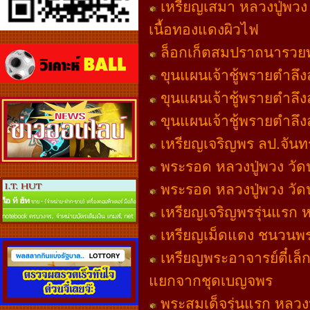
เหรียญเสมา หลวงปู่พวง 
เนื้อทองแดงผิวไฟ
ล็อกเก็ตสมปราถนารวยทั
ขุนแผนเจ้าชู้พรายตำลึงล
ขุนแผนเจ้าชู้พรายตำลึงล
ขุนแผนเจ้าชู้พรายตำลึงล
เหรียญเจริญพร ลป.จันทร
พระรอด หลวงปู่พวง วัดน้
พระรอด หลวงปู่พวง วัดน้
เหรียญเจริญพรรุ่นแรก หล
เหรียญเม็ดแตง ชนวนพระก
เหรียญพระอาจารย์ตี๋เล็ก
แยกจากชุดเบญจพร
พระสมเด็จรุ่นแรก หลวงป