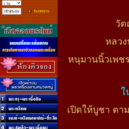
ลืมรหัสผ่าน
วัต
หลวงป
หนุมานนิ้วเพช
ใ
เปิดให้บูชา ตา