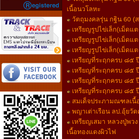
เนื้อนวโลหะ
วัตถุมงคลรุ่น กฐิน 60 (ส
เหรียญรูปไข่เล็ก(เม็ดแต
เหรียญรูปไข่เล็ก(เม็ดแต
เหรียญรูปไข่เล็ก(เม็ดแตง
เหรียญที่ระฤกครบ ๘๕ ปี
เหรียญที่ระฤกครบ ๘๕ ปี
เหรียญที่ระฤกครบ ๘๕ ปี
เหรียญที่ระฤกครบ ๘๕ ปี
สมเด็จประภามณฑลเนื้อว
พญาเต่าเรือน ลป.อุ้ยว
เหรียญเสมา หลวงปู่พวง 
เนื้อทองแดงผิวไฟ