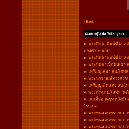
« Back
13.หลวงปู่โสฬส วัดโคกอู่ทอง
พระปิดตาพิมพ์ขี่ไก่ ล
ทองคำ ๓ ดอก
พระปิดตาพิมพ์ขี่ไก่ ล
พระปิดตาเนื้อดินเผา ลป
เหรียญเสมา ลป.โสฬส 
พระนารายณ์ทรงครุฑ ลป
เหรียญเม็ดแตง ลป.โสฬส
พระกริ่ง ลป.โสฬส วัดโค
สมเด็จอกครุฑหลังยันต์
โรยเกศา
พระขุนแผนพรายกุมาร ลป
พระขุนแผนพรายกุมาร 
พระขุนแผนพรายกุมาร ล