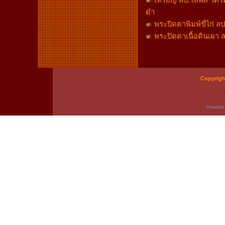
เหรียญ ลป.โสฬส วัดโคก
ดำ
พระปิดตาพิมพ์ขี่ไก่ ล
พระปิดตาเนื้อดินเผา ล
Copyrigh