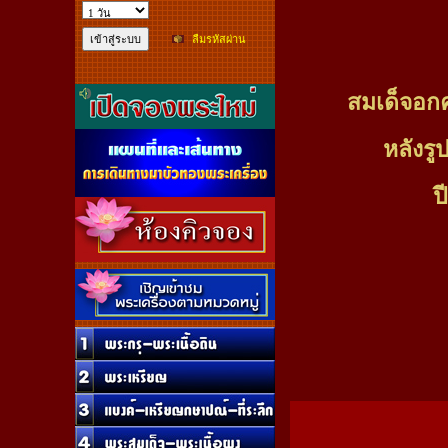
ลืมรหัสผ่าน
สมเด็จอกค
หลังรู
ป