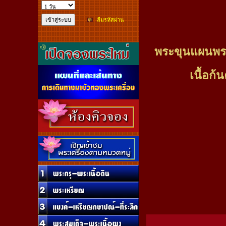
ลืมรหัสผ่าน
พระขุนแผนพราย
เนื้อก