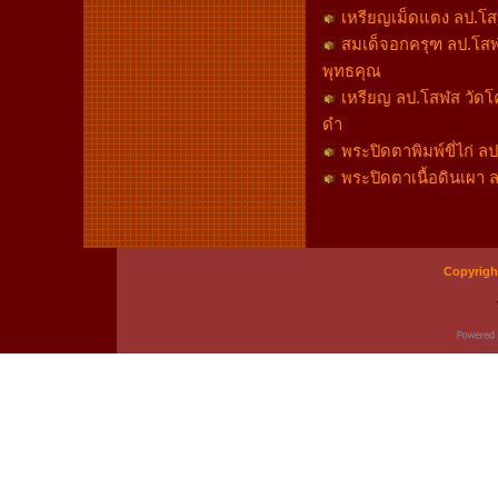
เหรียญเม็ดแตง ลป.โสฬส
สมเด็จอกครุฑ ลป.โสฬส 
พุทธคุณ
เหรียญ ลป.โสฬส วัดโคก
ดำ
พระปิดตาพิมพ์ขี่ไก่ ล
พระปิดตาเนื้อดินเผา ล
Copyrigh