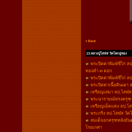
« Back
13.หลวงปู่โสฬส วัดโคกอู่ทอง
พระปิดตาพิมพ์ขี่ไก่ ล
ทองคำ ๓ ดอก
พระปิดตาพิมพ์ขี่ไก่ ล
พระปิดตาเนื้อดินเผา ลป
เหรียญเสมา ลป.โสฬส 
พระนารายณ์ทรงครุฑ ลป
เหรียญเม็ดแตง ลป.โสฬส
พระกริ่ง ลป.โสฬส วัดโค
สมเด็จอกครุฑหลังยันต์
โรยเกศา