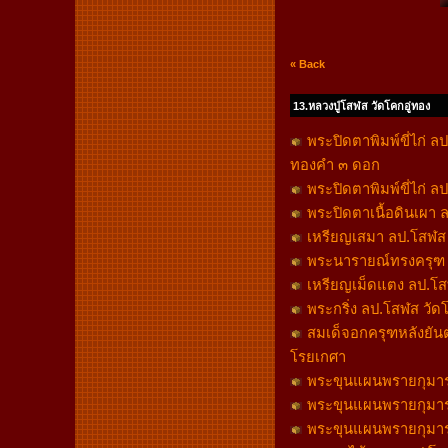
« Back
13.หลวงปู่โสฬส วัดโคกอู่ทอง
พระปิดตาพิมพ์ขี่ไก่ ล
ทองคำ ๓ ดอก
พระปิดตาพิมพ์ขี่ไก่ ล
พระปิดตาเนื้อดินเผา ลป
เหรียญเสมา ลป.โสฬส 
พระนารายณ์ทรงครุฑ ลป
เหรียญเม็ดแตง ลป.โสฬส
พระกริ่ง ลป.โสฬส วัดโค
สมเด็จอกครุฑหลังยันต์
โรยเกศา
พระขุนแผนพรายกุมาร ลป
พระขุนแผนพรายกุมาร 
พระขุนแผนพรายกุมาร ล