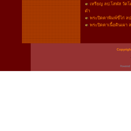
เหรียญ ลป.โสฬส วัดโคก
ดำ
พระปิดตาพิมพ์ขี่ไก่ ล
พระปิดตาเนื้อดินเผา ล
Copyrigh